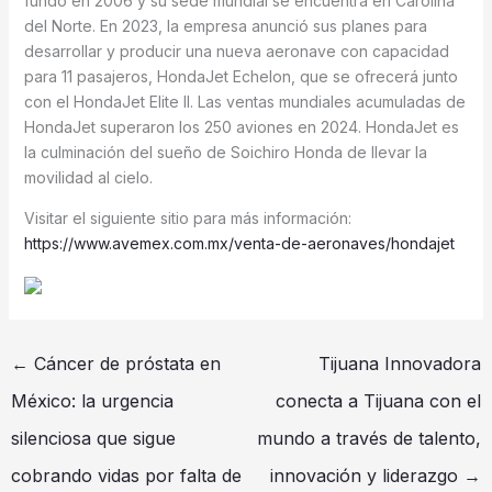
fundó en 2006 y su sede mundial se encuentra en Carolina
del Norte. En 2023, la empresa anunció sus planes para
desarrollar y producir una nueva aeronave con capacidad
para 11 pasajeros, HondaJet Echelon, que se ofrecerá junto
con el HondaJet Elite II. Las ventas mundiales acumuladas de
HondaJet superaron los 250 aviones en 2024. HondaJet es
la culminación del sueño de Soichiro Honda de llevar la
movilidad al cielo.
Visitar el siguiente sitio para más información:
https://www.avemex.com.mx/venta-de-aeronaves/hondajet
←
Cáncer de próstata en
Tijuana Innovadora
México: la urgencia
conecta a Tijuana con el
silenciosa que sigue
mundo a través de talento,
cobrando vidas por falta de
innovación y liderazgo
→