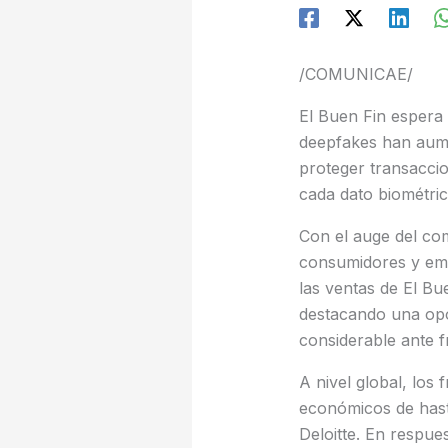
/COMUNICAE/
El Buen Fin espera
deepfakes han aume
proteger transaccio
cada dato biométri
Con el auge del com
consumidores y emp
las ventas de El B
destacando una opor
considerable ante f
A nivel global, los
económicos de hast
Deloitte. En respue