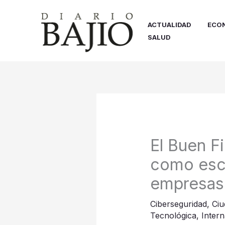
Ir
al
ACTUALIDAD
ECO
contenido
SALUD
El Buen F
como esc
empresas 
Ciberseguridad
,
Ciu
Tecnológica
,
Intern