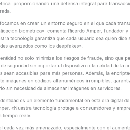
trica, proporcionando una defensa integral para transaccio
rada.
focamos en crear un entorno seguro en el que cada trans
nticación biométrica», comenta Ricardo Amper, fundador y
tra tecnología garantiza que cada usuario sea quien dice 
raudes avanzados como los deepfakes».
identidad no solo minimiza los riesgos de fraude, sino que p
e seguridad sin importar el dispositivo o la calidad de la 
es sean accesibles para más personas. Además, la encripta
te imágenes en códigos alfanuméricos irrompibles, garanti
rio sin necesidad de almacenar imágenes en servidores.
identidad es un elemento fundamental en esta era digital de 
Amper. «Nuestra tecnología protege a consumidores y empre
 tiempo real».
tal cada vez más amenazado, especialmente con el aument