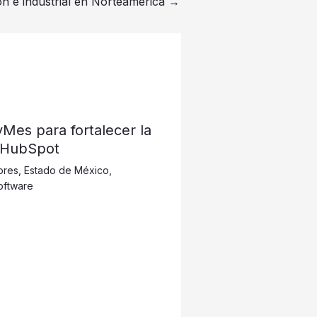
n e industrial en Norteamérica
→
 PyMes para fortalecer la
 HubSpot
ores
,
Estado de México
,
oftware