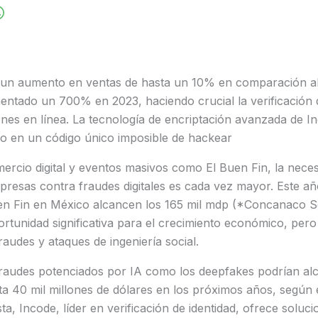
 un aumento en ventas de hasta un 10% en comparación al
ntado un 700% en 2023, haciendo crucial la verificación d
nes en línea. La tecnología de encriptación avanzada de I
co en un código único imposible de hackear
ercio digital y eventos masivos como El Buen Fin, la nece
resas contra fraudes digitales es cada vez mayor. Este añ
uen Fin en México alcancen los 165 mil mdp (*Concanaco S
tunidad significativa para el crecimiento económico, pero
raudes y ataques de ingeniería social.
 fraudes potenciados por IA como los deepfakes podrían al
a 40 mil millones de dólares en los próximos años, según 
sta, Incode, líder en verificación de identidad, ofrece solu