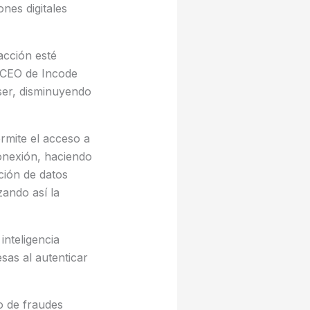
nes digitales
acción esté
 CEO de Incode
ser, disminuyendo
ermite el acceso a
conexión, haciendo
ción de datos
zando así la
inteligencia
sas al autenticar
o de fraudes