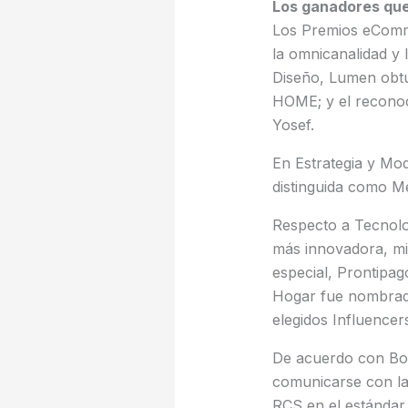
Los ganadores qu
Los Premios eComme
la omnicanalidad y 
Diseño, Lumen obt
HOME; y el reconoc
Yosef.
En Estrategia y Mo
distinguida como M
Respecto a Tecnol
más innovadora, mie
especial, Prontipa
Hogar fue nombrada
elegidos Influencer
De acuerdo con Bos
comunicarse con la
RCS en el estándar 