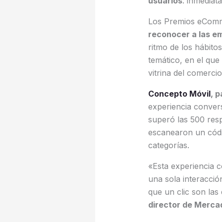
usuarios
: inmediata
Los Premios eComm
reconocer a las e
ritmo de los hábitos
temático, en el que
vitrina del comercio
Concepto Móvil
, 
experiencia conver
superó las 500 res
escanearon un códi
categorías.
«Esta experiencia c
una sola interacci
que un clic son las
director de Merca