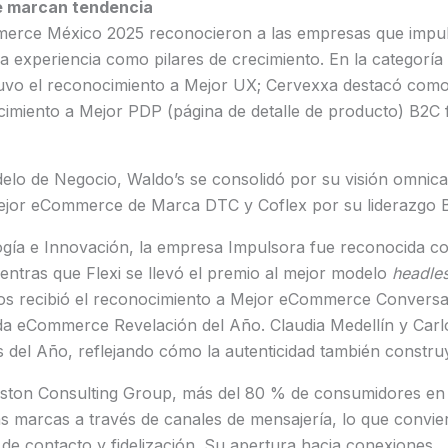
e marcan tendencia
rce México 2025 reconocieron a las empresas que impuls
la experiencia como pilares de crecimiento. En la categoría
uvo el reconocimiento a Mejor UX; Cervexxa destacó com
imiento a Mejor PDP (página de detalle de producto) B2C 
delo de Negocio, Waldo’s se consolidó por su visión omnic
ejor eCommerce de Marca DTC y Coflex por su liderazgo 
ogía e Innovación, la empresa Impulsora fue reconocida
ntras que Flexi se llevó el premio al mejor modelo
headle
gos recibió el reconocimiento a Mejor eCommerce Convers
 eCommerce Revelación del Año. Claudia Medellín y Carl
s del Año, reflejando cómo la autenticidad también construye
ton Consulting Group, más del 80 % de consumidores en 
s marcas a través de canales de mensajería, lo que convi
de contacto y fidelización. Su apertura hacia conexiones