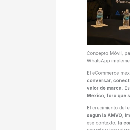
Concepto Móvil, pat
WhatsApp implement
El eCommerce mexi
conversar, conect
valor de marca.
Ese
México, foro que s
El crecimiento de
según la AMVO
, i
ese contexto,
la co