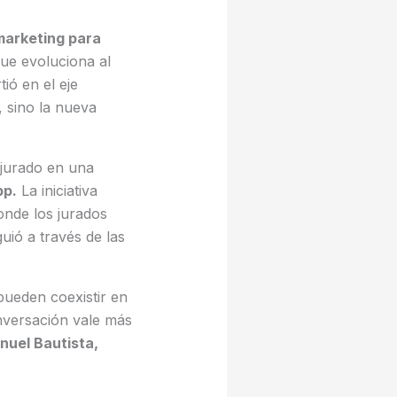
 marketing para
ue evoluciona al
ió en el eje
, sino la nueva
 jurado en una
pp.
La iniciativa
onde los jurados
ió a través de las
pueden coexistir en
nversación vale más
uel Bautista,