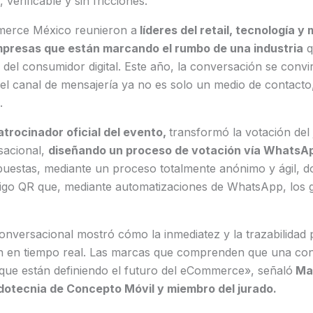
, verificable y sin fricciones.
erce México reunieron a
líderes del retail, tecnología y
mpresas que están marcando el rumbo de una industria
q
 del consumidor digital. Este año, la conversación se convirt
 el canal de mensajería ya no es solo un medio de contacto
.
patrocinador oficial del evento,
transformó la votación del
sacional,
diseñando un proceso de votación vía WhatsA
puestas, mediante un proceso totalmente anónimo y ágil, d
go QR que, mediante automatizaciones de WhatsApp, los gu
onversacional mostró cómo la inmediatez y la trazabilidad 
ón en tiempo real. Las marcas que comprenden que una co
 que están definiendo el futuro del eCommerce», señaló
Man
dotecnia de Concepto Móvil y miembro del jurado.