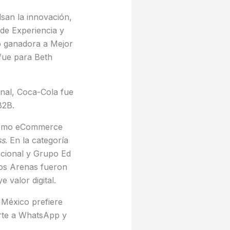
an la innovación,
 de Experiencia y
o ganadora a Mejor
fue para Beth
anal, Coca-Cola fue
B2B.
 como eCommerce
ss
. En la categoría
acional y Grupo Ed
os Arenas fueron
 valor digital.
México prefiere
erte a WhatsApp y