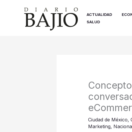
Ir
al
ACTUALIDAD
ECO
contenido
SALUD
Concepto 
conversac
eCommer
Ciudad de México
,
Marketing
,
Naciona