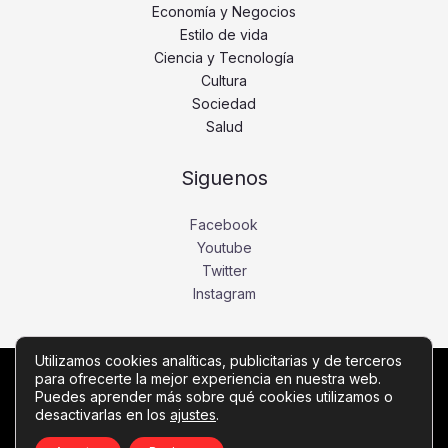
Economía y Negocios
Estilo de vida
Ciencia y Tecnología
Cultura
Sociedad
Salud
Siguenos
Facebook
Youtube
Twitter
Instagram
Utilizamos cookies analíticas, publicitarias y de terceros
para ofrecerte la mejor experiencia en nuestra web.
Copyright © Todos los derechos reservados -
Puedes aprender más sobre qué cookies utilizamos o
desactivarlas en los
ajustes
.
diariobajio.com
Política de privacidad
-
Política de cookies
-
Contacto